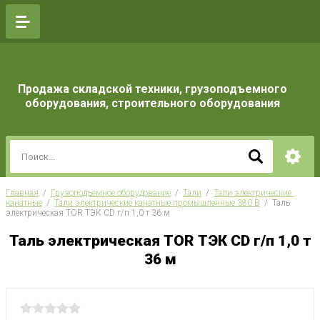
Продажа складской техники, грузоподъемного
оборудования, строительного оборудования
Главная
  /  
Грузоподъемное оборудование
  /  
Тали
  /  
Тали электрические 
канатные
  /  
Тали электрические канатные промышленные 380 В
  /  Таль 
электрическая TOR ТЭК CD г/п 1,0 т 36 м
Таль электрическая TOR ТЭК CD г/п 1,0 т
36 м