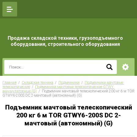
Продажа складской техники, грузоподъемного
оборудования, строительного оборудования
Главная
  /  
Складская техника
  /  
Подъемники
  /  
Подъемники мачтовые 
телескопические
  /  
Подъемники мачтовые телескопические GTWY 
аккумуляторные (G)
  /  Подъемник мачтовый телескопический 200 кг 6 м TOR 
GTWY6-200S DC 2-мачтовый (автономный) (G)
Подъемник мачтовый телескопический
200 кг 6 м TOR GTWY6-200S DC 2-
мачтовый (автономный) (G)