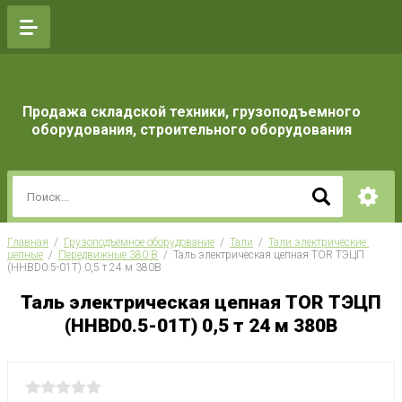
Продажа складской техники, грузоподъемного
оборудования, строительного оборудования
Главная
  /  
Грузоподъемное оборудование
  /  
Тали
  /  
Тали электрические 
цепные
  /  
Передвижные 380 В
  /  Таль электрическая цепная TOR ТЭЦП 
(HHBD0.5-01T) 0,5 т 24 м 380В
Таль электрическая цепная TOR ТЭЦП
(HHBD0.5-01T) 0,5 т 24 м 380В